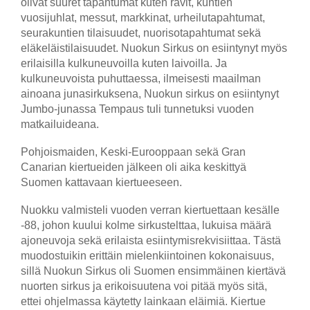
olivat suuret tapahtumat kuten ravit, kuntien
vuosijuhlat, messut, markkinat, urheilutapahtumat,
seurakuntien tilaisuudet, nuorisotapahtumat sekä
eläkeläistilaisuudet. Nuokun Sirkus on esiintynyt myös
erilaisilla kulkuneuvoilla kuten laivoilla. Ja
kulkuneuvoista puhuttaessa, ilmeisesti maailman
ainoana junasirkuksena, Nuokun sirkus on esiintynyt
Jumbo-junassa Tempaus tuli tunnetuksi vuoden
matkailuideana.
Pohjoismaiden, Keski-Eurooppaan sekä Gran
Canarian kiertueiden jälkeen oli aika keskittyä
Suomen kattavaan kiertueeseen.
Nuokku valmisteli vuoden verran kiertuettaan kesälle
-88, johon kuului kolme sirkustelttaa, lukuisa määrä
ajoneuvoja sekä erilaista esiintymisrekvisiittaa. Tästä
muodostuikin erittäin mielenkiintoinen kokonaisuus,
sillä Nuokun Sirkus oli Suomen ensimmäinen kiertävä
nuorten sirkus ja erikoisuutena voi pitää myös sitä,
ettei ohjelmassa käytetty lainkaan eläimiä. Kiertue