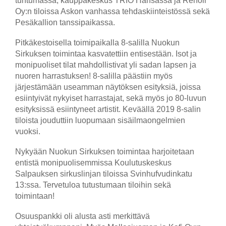
tuntumassa, kauppakeskus TRIO Hansassa ja Renoir
Oy:n tiloissa Askon vanhassa tehdaskiinteistössä sekä
Pesäkallion tanssipaikassa.
Pitkäkestoisella toimipaikalla 8-salilla Nuokun
Sirkuksen toimintaa kasvatettiin entisestään. Isot ja
monipuoliset tilat mahdollistivat yli sadan lapsen ja
nuoren harrastuksen! 8-salilla päästiin myös
järjestämään useamman näytöksen esityksiä, joissa
esiintyivät nykyiset harrastajat, sekä myös jo 80-luvun
esityksissä esiintyneet artistit. Keväällä 2019 8-salin
tiloista jouduttiin luopumaan sisäilmaongelmien
vuoksi.
Nykyään Nuokun Sirkuksen toimintaa harjoitetaan
entistä monipuolisemmissa Koulutuskeskus
Salpauksen sirkuslinjan tiloissa Svinhufvudinkatu
13:ssa. Tervetuloa tutustumaan tiloihin sekä
toimintaan!
Osuuspankki oli alusta asti merkittävä