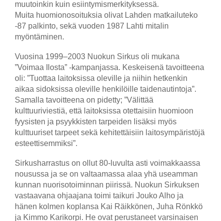
muutoinkin kuin esiintymismerkityksessä.
Muita huomionosoituksia olivat Lahden matkailuteko
-87 palkinto, sekä vuoden 1987 Lahti mitalin
myöntäminen.
Vuosina 1999–2003 Nuokun Sirkus oli mukana
”Voimaa Ilosta” -kampanjassa. Keskeisenä tavoitteena
oli: ”Tuottaa laitoksissa oleville ja niihin hetkenkin
aikaa sidoksissa oleville henkilöille taidenautintoja”.
Samalla tavoitteena on pidetty; ”Välittää
kulttuuriviestiä, että laitoksissa otettaisiin huomioon
fyysisten ja psyykkisten tarpeiden lisäksi myös
kulttuuriset tarpeet sekä kehitettäisiin laitosympäristöjä
esteettisemmiksi”.
Sirkusharrastus on ollut 80-luvulta asti voimakkaassa
nousussa ja se on valtaamassa alaa yhä useamman
kunnan nuorisotoiminnan piirissä. Nuokun Sirkuksen
vastaavana ohjaajana toimi taikuri Jouko Alho ja
hänen kolmen koplansa Kai Räikkönen, Juha Rönkkö
ja Kimmo Karikorpi. He ovat perustaneet varsinaisen