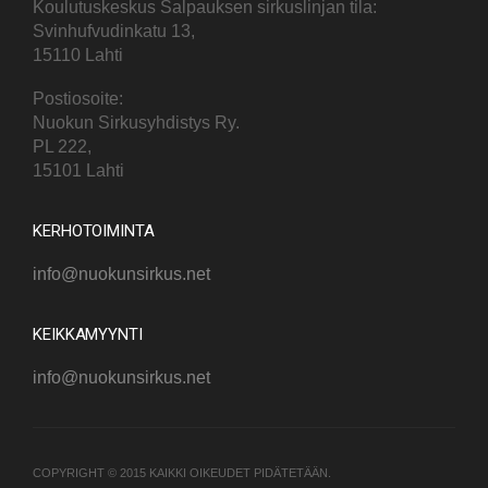
Koulutuskeskus Salpauksen sirkuslinjan tila:
Svinhufvudinkatu 13,
15110 Lahti
Postiosoite:
Nuokun Sirkusyhdistys Ry.
PL 222,
15101 Lahti
KERHOTOIMINTA
info@nuokunsirkus.net
KEIKKAMYYNTI
info@nuokunsirkus.net
COPYRIGHT © 2015 KAIKKI OIKEUDET PIDÄTETÄÄN.