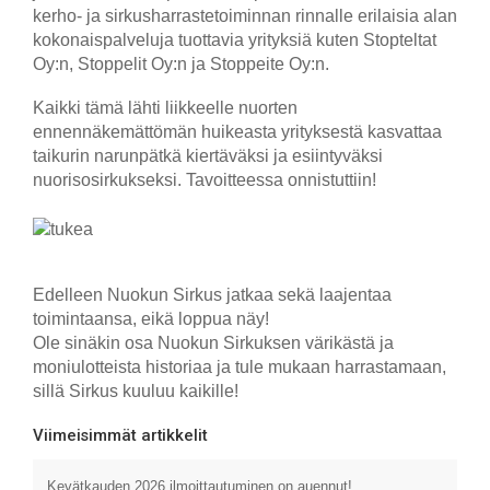
kerho- ja sirkusharrastetoiminnan rinnalle erilaisia alan
kokonaispalveluja tuottavia yrityksiä kuten Stopteltat
Oy:n, Stoppelit Oy:n ja Stoppeite Oy:n.
Kaikki tämä lähti liikkeelle nuorten
ennennäkemättömän huikeasta yrityksestä kasvattaa
taikurin narunpätkä kiertäväksi ja esiintyväksi
nuorisosirkukseksi. Tavoitteessa onnistuttiin!
Edelleen Nuokun Sirkus jatkaa sekä laajentaa
toimintaansa, eikä loppua näy!
Ole sinäkin osa Nuokun Sirkuksen värikästä ja
moniulotteista historiaa ja tule mukaan harrastamaan,
sillä Sirkus kuuluu kaikille!
Viimeisimmät artikkelit
Kevätkauden 2026 ilmoittautuminen on auennut!