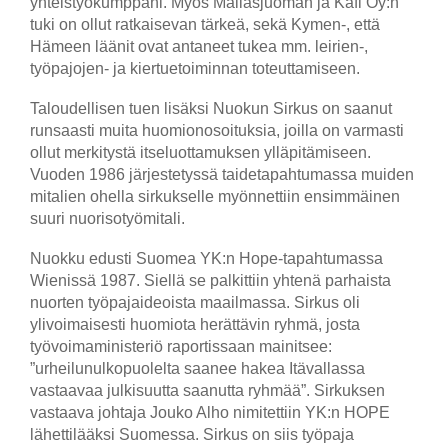
yhteistyökumppani. Myös Mallasjuoman ja Kafi Oy:n
tuki on ollut ratkaisevan tärkeä, sekä Kymen-, että
Hämeen läänit ovat antaneet tukea mm. leirien-,
työpajojen- ja kiertuetoiminnan toteuttamiseen.
Taloudellisen tuen lisäksi Nuokun Sirkus on saanut
runsaasti muita huomionosoituksia, joilla on varmasti
ollut merkitystä itseluottamuksen ylläpitämiseen.
Vuoden 1986 järjestetyssä taidetapahtumassa muiden
mitalien ohella sirkukselle myönnettiin ensimmäinen
suuri nuorisotyömitali.
Nuokku edusti Suomea YK:n Hope-tapahtumassa
Wienissä 1987. Siellä se palkittiin yhtenä parhaista
nuorten työpajaideoista maailmassa. Sirkus oli
ylivoimaisesti huomiota herättävin ryhmä, josta
työvoimaministeriö raportissaan mainitsee:
”urheilunulkopuolelta saanee hakea Itävallassa
vastaavaa julkisuutta saanutta ryhmää”. Sirkuksen
vastaava johtaja Jouko Alho nimitettiin YK:n HOPE
lähettilääksi Suomessa. Sirkus on siis työpaja