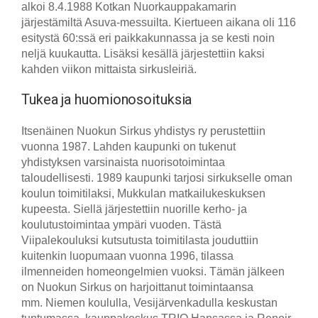
alkoi 8.4.1988 Kotkan Nuorkauppakamarin
järjestämiltä Asuva-messuilta. Kiertueen aikana oli 116
esitystä 60:ssä eri paikkakunnassa ja se kesti noin
neljä kuukautta. Lisäksi kesällä järjestettiin kaksi
kahden viikon mittaista sirkusleiriä.
Tukea ja huomionosoituksia
Itsenäinen Nuokun Sirkus yhdistys ry perustettiin
vuonna 1987. Lahden kaupunki on tukenut
yhdistyksen varsinaista nuorisotoimintaa
taloudellisesti. 1989 kaupunki tarjosi sirkukselle oman
koulun toimitilaksi, Mukkulan matkailukeskuksen
kupeesta. Siellä järjestettiin nuorille kerho- ja
koulutustoimintaa ympäri vuoden. Tästä
Viipalekouluksi kutsutusta toimitilasta jouduttiin
kuitenkin luopumaan vuonna 1996, tilassa
ilmenneiden homeongelmien vuoksi. Tämän jälkeen
on Nuokun Sirkus on harjoittanut toimintaansa
mm. Niemen koululla, Vesijärvenkadulla keskustan