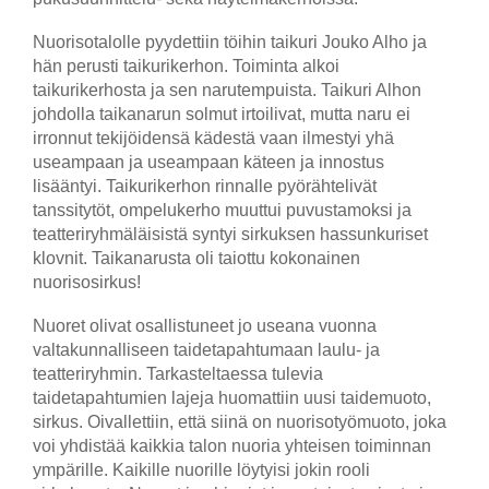
Nuorisotalolle pyydettiin töihin taikuri Jouko Alho ja
hän perusti taikurikerhon. Toiminta alkoi
taikurikerhosta ja sen narutempuista. Taikuri Alhon
johdolla taikanarun solmut irtoilivat, mutta naru ei
irronnut tekijöidensä kädestä vaan ilmestyi yhä
useampaan ja useampaan käteen ja innostus
lisääntyi. Taikurikerhon rinnalle pyörähtelivät
tanssitytöt, ompelukerho muuttui puvustamoksi ja
teatteriryhmäläisistä syntyi sirkuksen hassunkuriset
klovnit. Taikanarusta oli taiottu kokonainen
nuorisosirkus!
Nuoret olivat osallistuneet jo useana vuonna
valtakunnalliseen taidetapahtumaan laulu- ja
teatteriryhmin. Tarkasteltaessa tulevia
taidetapahtumien lajeja huomattiin uusi taidemuoto,
sirkus. Oivallettiin, että siinä on nuorisotyömuoto, joka
voi yhdistää kaikkia talon nuoria yhteisen toiminnan
ympärille. Kaikille nuorille löytyisi jokin rooli