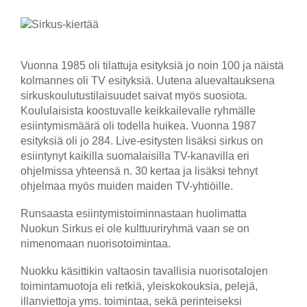
Vuonna 1985 oli tilattuja esityksiä jo noin 100 ja näistä
kolmannes oli TV esityksiä. Uutena aluevaltauksena
sirkuskoulutustilaisuudet saivat myös suosiota.
Koululaisista koostuvalle keikkailevalle ryhmälle
esiintymismäärä oli todella huikea. Vuonna 1987
esityksiä oli jo 284. Live-esitysten lisäksi sirkus on
esiintynyt kaikilla suomalaisilla TV-kanavilla eri
ohjelmissa yhteensä n. 30 kertaa ja lisäksi tehnyt
ohjelmaa myös muiden maiden TV-yhtiöille.
Runsaasta esiintymistoiminnastaan huolimatta
Nuokun Sirkus ei ole kulttuuriryhmä vaan se on
nimenomaan nuorisotoimintaa.
Nuokku käsittikin valtaosin tavallisia nuorisotalojen
toimintamuotoja eli retkiä, yleiskokouksia, pelejä,
illanviettoja yms. toimintaa, sekä perinteiseksi