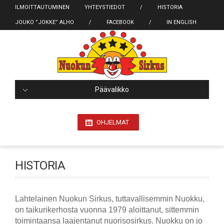
ILMOITTAUTUMINEN
YHTEYSTIEDOT
/
HISTORIA
JOUKO ”JOKKE” ALHO
/
FACEBOOK
/
IN ENGLISH
Päävalikko
OHJELMAT
HISTORIA
Lahtelainen Nuokun Sirkus, tuttavallisemmin Nuokku,
on taikurikerhosta vuonna 1979 aloittanut, sittemmin
toimintaansa laajentanut nuorisosirkus. Nuokku on jo