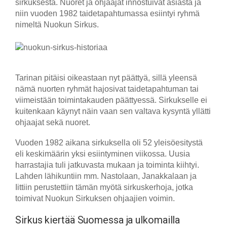
sirkuksesta. Nuoret ja ohjaajat innostuivat asiasta ja
niin vuoden 1982 taidetapahtumassa esiintyi ryhmä
nimeltä Nuokun Sirkus.
Tarinan pitäisi oikeastaan nyt päättyä, sillä yleensä
nämä nuorten ryhmät hajosivat taidetapahtuman tai
viimeistään toimintakauden päättyessä. Sirkukselle ei
kuitenkaan käynyt näin vaan sen valtava kysyntä yllätti
ohjaajat sekä nuoret.
Vuoden 1982 aikana sirkuksella oli 52 yleisöesitystä
eli keskimäärin yksi esiintyminen viikossa. Uusia
harrastajia tuli jatkuvasta mukaan ja toiminta kiihtyi.
Lahden lähikuntiin mm. Nastolaan, Janakkalaan ja
Iittiin perustettiin tämän myötä sirkuskerhoja, jotka
toimivat Nuokun Sirkuksen ohjaajien voimin.
Sirkus kiertää Suomessa ja ulkomailla