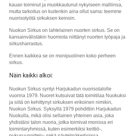
kauan toiminut ja muokkautunut nykyiseen malliinsa,
mutta tarkoitus on kuitenkin aina ollut sama: teemme
nuorisotyötä sirkuksen keinoin.
Nuokun Sirkus on lahtelainen nuorten sirkus. Se on
kansainvälistäkin huomiota niittänyt nuorten työpaja ja
sirkusharrastus.
Ennen kaikkea se on monipuolinen koko perheen
sirkus.
Näin kaikki alkoi:
Nuokun Sirkus syntyi Harjukadun nuorisotalolle
vuonna 1979. Nuoret kutsuivat tätä toimitilaa Nuokuksi
ja siitä on kehittynyt sirkuksen erikoinen nimikin,
Nuokun Sirkus. Syksyllä 1979 pohdittiin Harjukadun
Nuokulla, mikä olisi sellainen yhteinen asia, joka
yhdistäisi talon nuoria, jotka toimivat monissa eri
toimintaryhmissä, kuten esimerkiksi keittiö-,
pukusuunnittelu- sekä näytelmäkerhoissa.