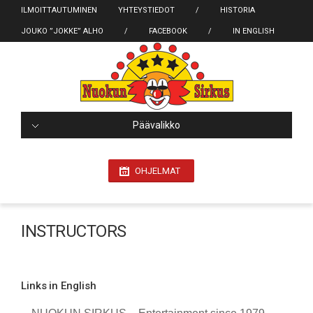
ILMOITTAUTUMINEN
YHTEYSTIEDOT
/
HISTORIA
JOUKO ”JOKKE” ALHO
/
FACEBOOK
/
IN ENGLISH
Päävalikko
OHJELMAT
INSTRUCTORS
Links in English