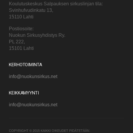
Koulutuskeskus Salpauksen sirkuslinjan tila:
Svinhufvudinkatu 13,
15110 Lahti
Postiosoite:
Nuokun Sirkusyhdistys Ry.
PL 222,
15101 Lahti
KERHOTOIMINTA
info@nuokunsirkus.net
KEIKKAMYYNTI
info@nuokunsirkus.net
COPYRIGHT © 2015 KAIKKI OIKEUDET PIDÄTETÄÄN.