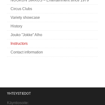
NUOKUN SIRKUS – Entertainment since 1979
Circus Clubs
Variety showcase
History
Jouko ”Jokke” Alho
Instructors
Contact information
YHTEYSTIEDOT
Käyntiosoite: