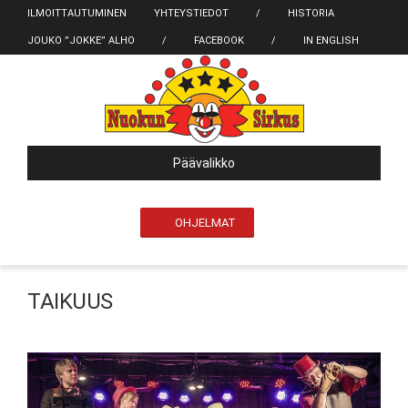
ILMOITTAUTUMINEN
YHTEYSTIEDOT
/
HISTORIA
JOUKO ”JOKKE” ALHO
/
FACEBOOK
/
IN ENGLISH
Päävalikko
OHJELMAT
TAIKUUS