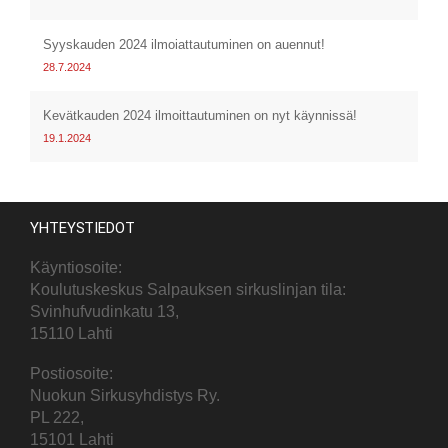
Syyskauden 2024 ilmoiattautuminen on auennut!
28.7.2024
Kevätkauden 2024 ilmoittautuminen on nyt käynnissä!
19.1.2024
YHTEYSTIEDOT
Käyntiosoite:
Koulutuskeskus Salpauksen sirkuslinjan tila:
Svinhufvudinkatu 13,
15110 Lahti
Postiosoite:
Nuokun Sirkusyhdistys Ry.
PL 222,
15101 Lahti