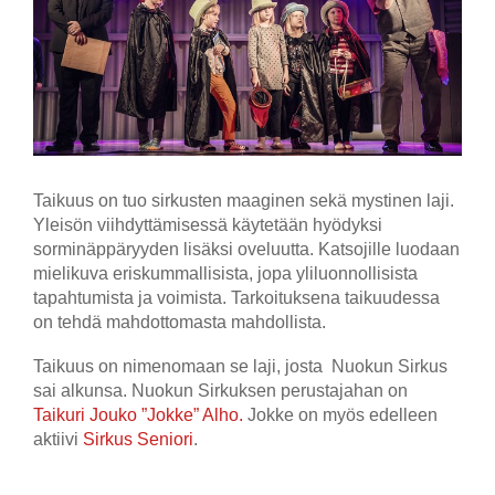
Taikuus on tuo sirkusten maaginen sekä mystinen laji.
Yleisön viihdyttämisessä käytetään hyödyksi
sorminäppäryyden lisäksi oveluutta. Katsojille luodaan
mielikuva eriskummallisista, jopa yliluonnollisista
tapahtumista ja voimista. Tarkoituksena taikuudessa
on tehdä mahdottomasta mahdollista.
Taikuus on nimenomaan se laji, josta Nuokun Sirkus
sai alkunsa. Nuokun Sirkuksen perustajahan on
Taikuri Jouko ”Jokke” Alho.
Jokke on myös edelleen
aktiivi
Sirkus Seniori
.