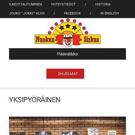
ILMOITTAUTUMINEN
YHTEYSTIEDOT
/
HISTORIA
JOUKO ”JOKKE” ALHO
/
FACEBOOK
/
IN ENGLISH
Päävalikko
OHJELMAT
YKSIPYÖRÄINEN