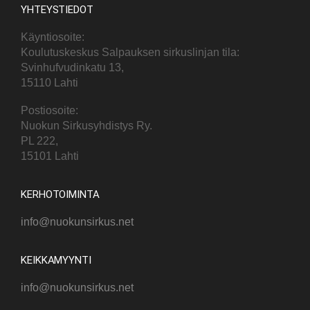
YHTEYSTIEDOT
Käyntiosoite:
Koulutuskeskus Salpauksen sirkuslinjan tila:
Svinhufvudinkatu 13,
15110 Lahti
Postiosoite:
Nuokun Sirkusyhdistys Ry.
PL 222,
15101 Lahti
KERHOTOIMINTA
info@nuokunsirkus.net
KEIKKAMYYNTI
info@nuokunsirkus.net